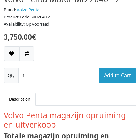
Brand:
Volvo Penta
Product Code: MD2040-2
Availability: Op voorraad
3,750.00€
Add to Cart
Qty
Description
Volvo Penta magazijn opruiming
en uitverkoop!
Totale magazijn opruiming en