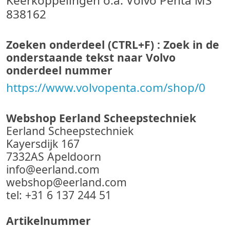
Keerkoppelingen o.a. Volvo Penta MS
838162
Zoeken onderdeel (CTRL+F) : Zoek in de
onderstaande tekst naar Volvo
onderdeel nummer
https://www.volvopenta.com/shop/0
Webshop Eerland Scheepstechniek
Eerland Scheepstechniek
Kayersdijk 167
7332AS Apeldoorn
info@eerland.com
webshop@eerland.com
tel: +31 6 137 244 51
Artikelnummer