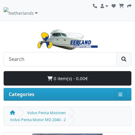
0 item(s) - 0.00€
Categories
Volvo Penta Motoren
Volvo Penta Motor MD 2040 - 2